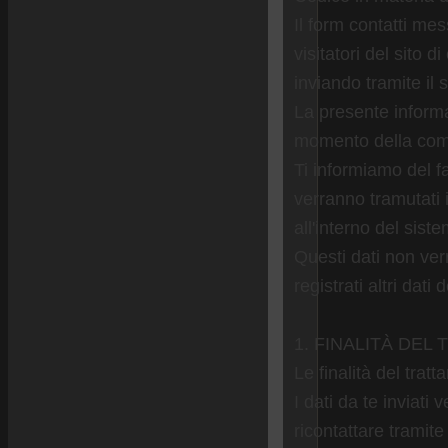
Il form contatti mes
visitatori del sito d
inviando tramite il
La presente informat
momento della comp
Ti informiamo del fa
verranno tramutati
all'interno del siste
Questi dati non verr
registrati altri dati
1. FINALITÀ DEL
Le finalità del trat
I dati da te inviati
ricontattare tramite 