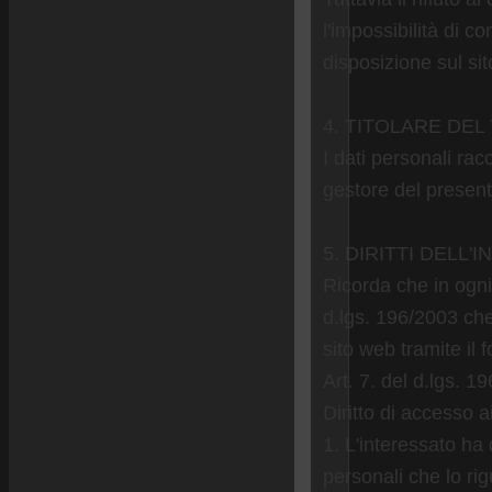
l'impossibilità di c
disposizione sul sit
4. TITOLARE DE
I dati personali rac
gestore del presente
5. DIRITTI DELL
Ricorda che in ogni m
d.lgs. 196/2003 che
sito web tramite il f
Art. 7. del d.lgs. 1
Diritto di accesso ai 
1. L'interessato ha 
personali che lo ri