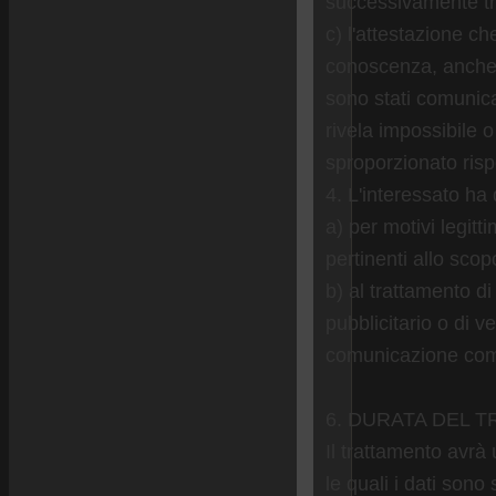
successivamente tra
c) l'attestazione ch
conoscenza, anche pe
sono stati comunicat
rivela impossibile
sproporzionato rispet
4. L'interessato ha d
a) per motivi legitt
pertinenti allo scop
b) al trattamento di
pubblicitario o di v
comunicazione com
6. DURATA DEL 
Il trattamento avrà 
le quali i dati sono s