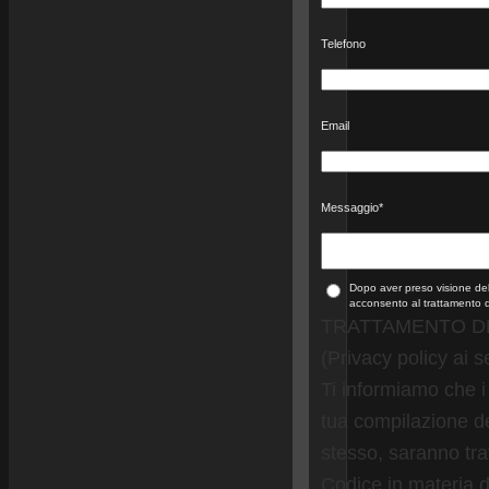
Telefono
Email
Messaggio
*
Dopo aver preso visione de
acconsento al trattamento d
TRATTAMENTO DE
(Privacy policy ai s
Ti informiamo che i
tua compilazione del
stesso, saranno trat
Codice in materia d