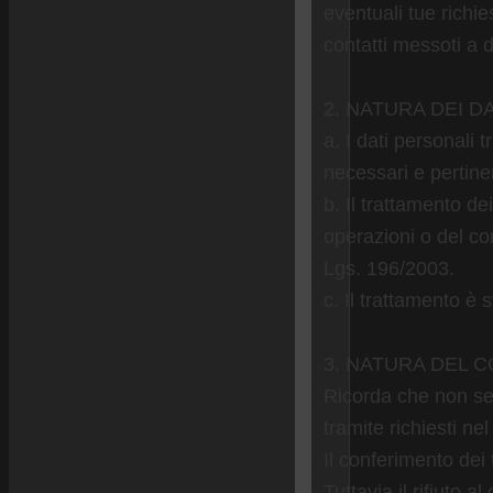
eventuali tue richi
contatti messoti a d
2. NATURA DEI D
a. I dati personali 
necessari e pertinen
b. Il trattamento de
operazioni o del com
Lgs. 196/2003.
c. Il trattamento è 
3. NATURA DEL 
Ricorda che non sei 
tramite richiesti nel
Il conferimento dei t
Tuttavia il rifiuto a