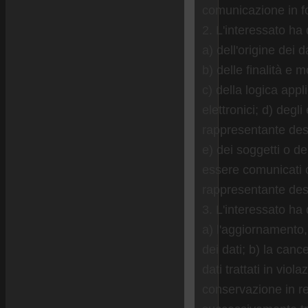
comunicazione in for
2. L'interessato ha d
a) dell'origine dei d
b) delle finalità e 
c) della logica appl
elettronici; d) degli
rappresentante desi
e) dei soggetti o de
essere comunicati 
rappresentante desig
3. L'interessato ha d
a) l'aggiornamento, 
dei dati; b) la canc
dati trattati in vio
conservazione in rel